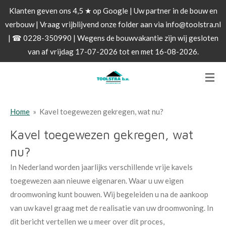
Klanten geven ons 4,5 ★ op Google | Uw partner in de bouw en
Ga
verbouw | Vraag vrijblijvend onze folder aan via info@toolstra.nl
direct
| ☎ 0228-350990 | Wegens de bouwvakantie zijn wij gesloten
naar
van af vrijdag 17-07-2026 tot en met 16-08-2026.
de
hoofdinhoud
Home
»
Kavel toegewezen gekregen, wat nu?
Kavel toegewezen gekregen, wat
nu?
In Nederland worden jaarlijks verschillende vrije kavels
toegewezen aan nieuwe eigenaren. Waar u uw eigen
droomwoning kunt bouwen. Wij begeleiden u na de aankoop
van uw kavel graag met de realisatie van uw droomwoning. In
dit bericht vertellen we u meer over dit proces,