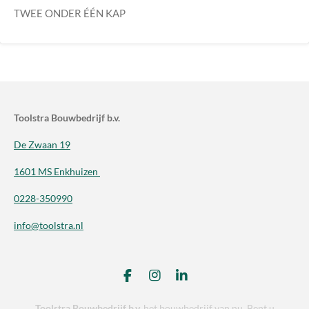
TWEE ONDER ÉÉN KAP
Toolstra Bouwbedrijf b.v.
De Zwaan 19
1601 MS Enkhuizen
0228-350990
info@toolstra.nl
F
I
L
a
n
i
c
s
n
Toolstra Bouwbedrijf b.v.
het bouwbedrijf van nu, Bent u