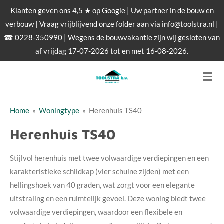
Klanten geven ons 4,5 ★ op Google | Uw partner in de bouw en
Ga
verbouw | Vraag vrijblijvend onze folder aan via info@toolstra.nl |
direct
☎ 0228-350990 | Wegens de bouwvakantie zijn wij gesloten van
naar
af vrijdag 17-07-2026 tot en met 16-08-2026.
de
hoofdinhoud
Home
»
Woningtype
»
Herenhuis TS40
Herenhuis TS40
Stijlvol herenhuis met twee volwaardige verdiepingen en een
karakteristieke schildkap (vier schuine zijden) met een
hellingshoek van 40 graden, wat zorgt voor een elegante
uitstraling en een ruimtelijk gevoel. Deze woning biedt twee
volwaardige verdiepingen, waardoor een flexibele en