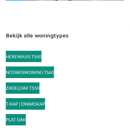
Bekijk alle woningtypes
HERENHUIS TS40
NOTARISWONING TS60
ZADELDAK TS50
T-KAP | DWARSKAP
PLAT DAK