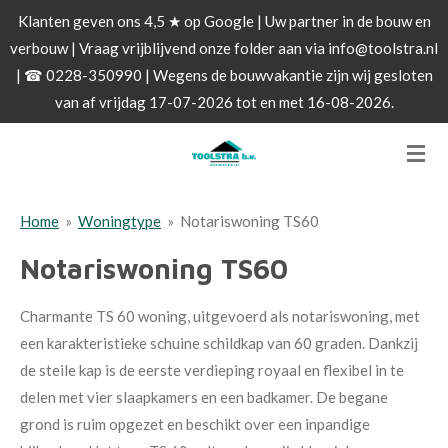
Klanten geven ons 4,5 ★ op Google | Uw partner in de bouw en
Ga
verbouw | Vraag vrijblijvend onze folder aan via info@toolstra.nl
direct
| ☎ 0228-350990 | Wegens de bouwvakantie zijn wij gesloten
naar
van af vrijdag 17-07-2026 tot en met 16-08-2026.
de
hoofdinhoud
Home
»
Woningtype
»
Notariswoning TS60
Notariswoning TS60
Charmante TS 60 woning, uitgevoerd als notariswoning, met
een karakteristieke schuine schildkap van 60 graden. Dankzij
de steile kap is de eerste verdieping royaal en flexibel in te
delen met vier slaapkamers en een badkamer. De begane
grond is ruim opgezet en beschikt over een inpandige