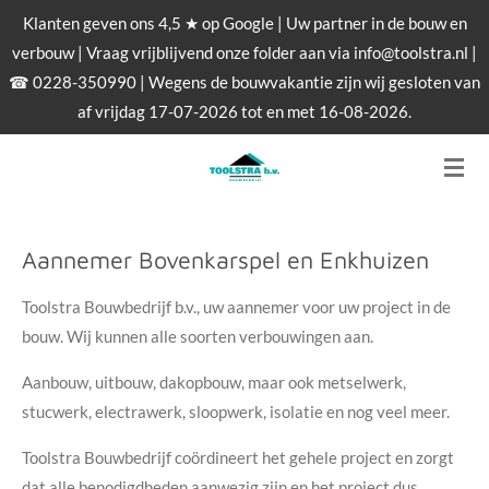
Klanten geven ons 4,5 ★ op Google | Uw partner in de bouw en
Ga
verbouw | Vraag vrijblijvend onze folder aan via info@toolstra.nl |
direct
☎ 0228-350990 | Wegens de bouwvakantie zijn wij gesloten van
naar
af vrijdag 17-07-2026 tot en met 16-08-2026.
de
hoofdinhoud
Aannemer Bovenkarspel en Enkhuizen
Toolstra Bouwbedrijf b.v., uw
aannemer
voor uw project in de
bouw. Wij kunnen alle soorten verbouwingen aan.
Aanbouw, uitbouw, dakopbouw, maar ook metselwerk,
stucwerk, electrawerk, sloopwerk, isolatie en nog veel meer.
Toolstra Bouwbedrijf coördineert het gehele project en zorgt
dat alle benodigdheden aanwezig zijn en het project dus