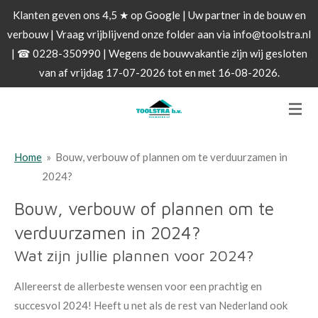
Klanten geven ons 4,5 ★ op Google | Uw partner in de bouw en
Ga
verbouw | Vraag vrijblijvend onze folder aan via info@toolstra.nl
direct
| ☎ 0228-350990 | Wegens de bouwvakantie zijn wij gesloten
naar
van af vrijdag 17-07-2026 tot en met 16-08-2026.
de
hoofdinhoud
Home
»
Bouw, verbouw of plannen om te verduurzamen in
2024?
Bouw, verbouw of plannen om te
verduurzamen in 2024?
Wat zijn jullie plannen voor 2024?
Allereerst de allerbeste wensen voor een prachtig en
succesvol 2024! Heeft u net als de rest van Nederland ook